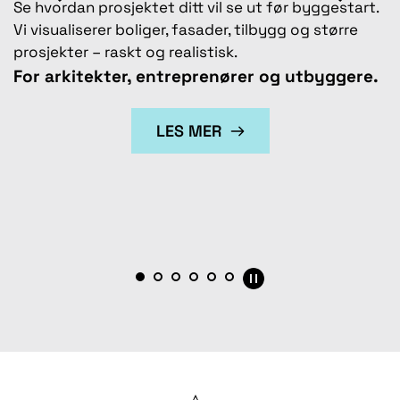
Se hvordan prosjektet ditt vil se ut før byggestart. 
V
Vi visualiserer boliger, fasader, tilbygg og større 
p
 
prosjekter – raskt og realistisk.
i
For arkitekter, entreprenører og utbyggere.
b
P
LES MER
p