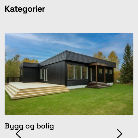
Kategorier
Bygg og bolig
B